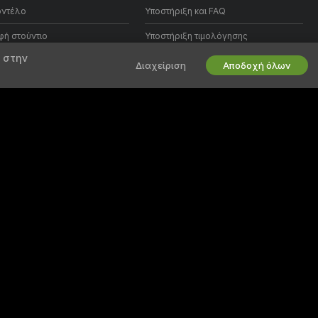
οντέλο
Υποστήριξη και FAQ
ή στούντιο
Υποστήριξη τιμολόγησης
 στην
αμμα Συνεργατών Webcam
Διαχείριση
Αποδοχή όλων
18 U.S.C. 2257 Δήλωση συμμόρφωσης απαιτήσεων τήρησης αρχείων