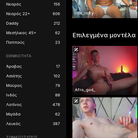
Νεαρός
156
rico_ricky
Νεαρός 22+
606
Daddy
212
Μεσήλικος 45+
62
Επιλεγμένα μοντέλα
Παππούς
23
ΕΘΝΙΚΌΤΗΤΑ
Άραβας
17
Ασιάτης
102
Μαύρος
79
Afro_god_
Ινδός
88
Λατίνος
478
Μιγάδα
62
Λευκός
387
ΣΩΜΑΤΌΤΥΠΟΣ