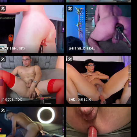
AdrianRushx
Belami_blake_
jhotta_fox
seb_palacio_