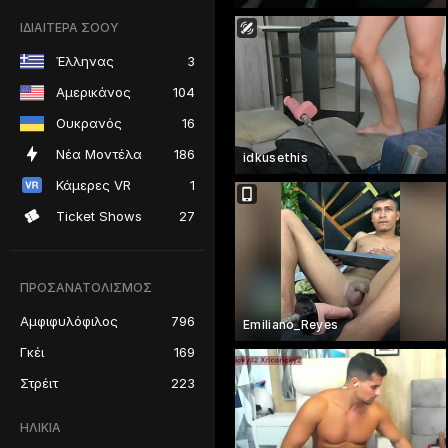
ΙΔΙΑΙΤΕΡΑ ΣΟΟΥ
Έλληνας
3
Αμερικάνος
104
Ουκρανός
16
Νέα Μοντέλα
186
idkusethis
Κάμερες VR
1
Ticket Shows
27
ΠΡΟΣΑΝΑΤΟΛΙΣΜΌΣ
Αμφιφυλόφιλος
796
Emiliano_Reyes
Γκέι
169
Στρέιτ
223
ΗΛΙΚΊΑ