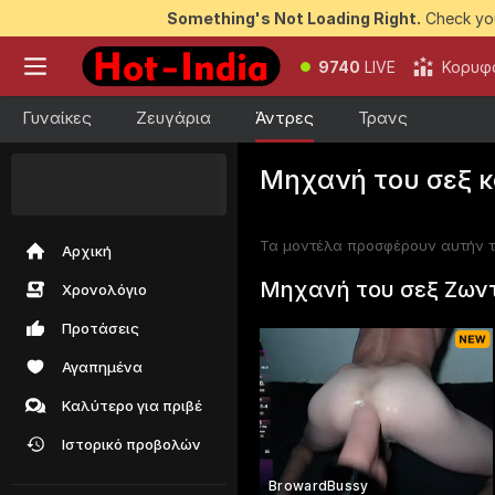
Something's Not Loading Right.
Check you
9740
LIVE
Κορυφ
Γυναίκες
Ζευγάρια
Άντρες
Τρανς
Μηχανή του σεξ 
50 ΔΩΡΕΑΝ
token
- κέρδισε τα
Τα μοντέλα προσφέρουν αυτήν τ
Αρχική
Μηχανή του σεξ Ζων
Χρονολόγιο
Προτάσεις
Αγαπημένα
Καλύτερο για πριβέ
Ιστορικό προβολών
BrowardBussy