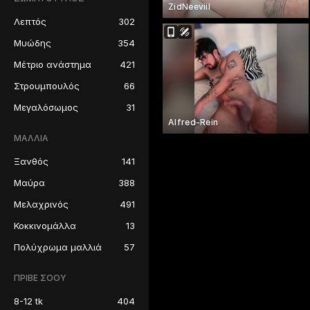
ZidNeeviil
Λεπτός
302
Μυώδης
354
Μέτριο ανάστημα
421
Στρουμπουλός
66
Μεγαλόσωμος
31
Alfred-Rein
ΜΑΛΛΙΆ
Ξανθός
141
Μαύρα
388
Μελαχρινός
491
Κοκκινομάλλα
13
Πολύχρωμα μαλλιά
57
ΠΡΙΒΈ ΣΌΟΥ
8-12 tk
404