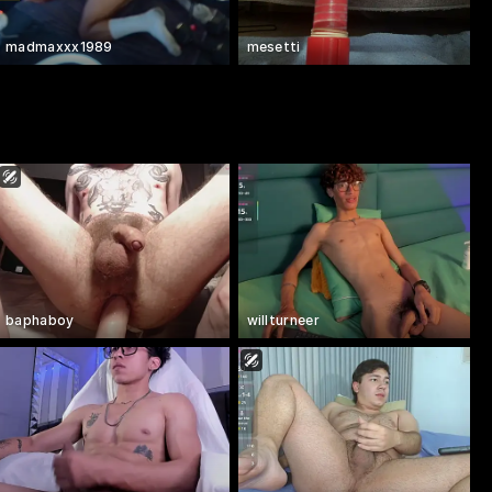
madmaxxx1989
mesetti
baphaboy
willturneer