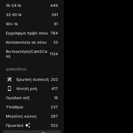
16-24 tk
449
32-60 tk
261
90+ tk
61
Εγγράψιμα πριβέ σόου
784
Κατασκοπεία σε σόου
33
Βιντεοκλήση(Cam2Ca
1134
m)
ΔΗΜΟΦΙΛΉ
Ερωτική συσκευή
202
Κινητή ροή
417
Ομαδικό σεξ
16
Υπαίθρια
237
Μεγάλος κώλος
287
Πρωκτικό
522