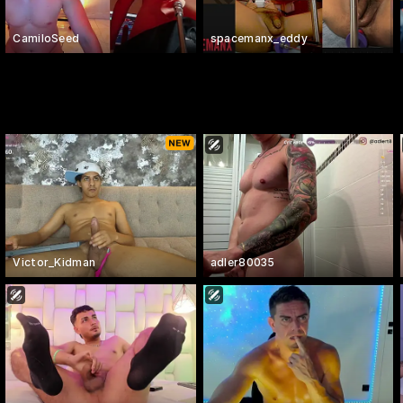
CamiloSeed
spacemanx_eddy
Victor_Kidman
adler80035