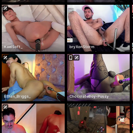
KaelSoft_
bryXonStorm
Ethan_Briggs_
ChocolateBoy-Pussy