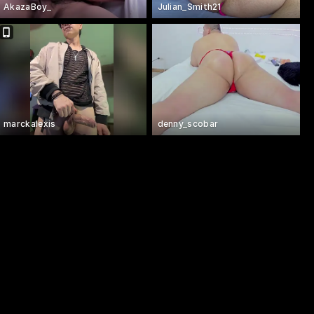
AkazaBoy_
Julian_Smith21
marckalexis
denny_scobar