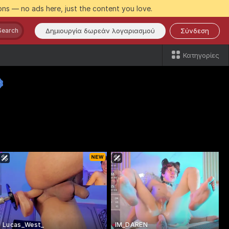
ns — no ads here, just the content you love.
Δημιουργία δωρεάν λογαριασμού
Σύνδεση
Search
Κατηγορίες
Lucas_West_
IM_DAREN