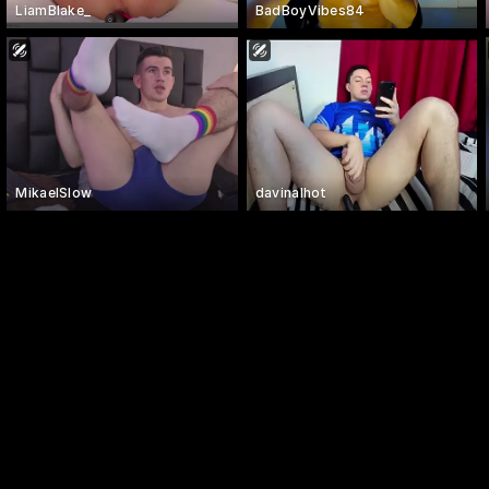
LiamBlake_
BadBoyVibes84
MikaelSlow
davinalhot