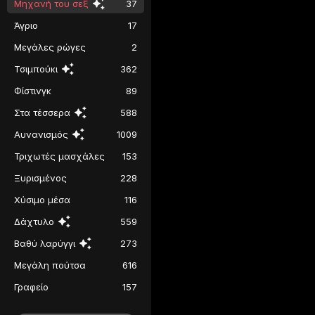
Μηχανή του σεξ
37
Άγριο
17
Μεγάλες ρώγες
2
Τσιμπούκι
362
Φίστινγκ
89
Στα τέσσερα
588
Αυνανισμός
1009
Τριχωτές μασχάλες
153
Ξυρισμένος
228
Χύσιμο μέσα
116
Δάχτυλο
559
Βαθύ λαρύγγι
273
Μεγάλη πούτσα
616
Γραφείο
157