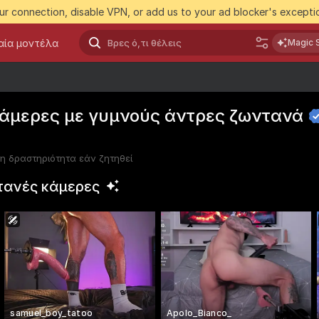
r connection, disable VPN, or add us to your ad blocker's exceptio
αία μοντέλα
Magic 
κάμερες με γυμνούς άντρες
ζωντανά
η δραστηριότητα εάν ζητηθεί
τανές
κάμερες
samuel_boy_tatoo
Apolo_Bianco_