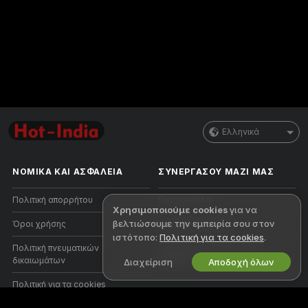
Ελληνικά
ΝΟΜΙΚΑ ΚΑΙ ΑΣΦΑΛΕΙΑ
ΣΥΝΕΡΓΑΣΟΥ ΜΑΖΙ ΜΑΣ
Πολιτική απορρήτου
Γίνε μοντέλο
Χρησιμοποιούμε cookies
για να
βελτιώσουμε την εμπειρία σου στον
Όροι χρήσης
Εγγραφή στούντιο
ιστότοπο:
Πολιτική για τα cookies
.
Πολιτική πνευματικών
Πρόγραμμα Συνεργατών
δικαιωμάτων
Webcam
Διαχείριση
Αποδοχή όλων
Πολιτική για τα cookies