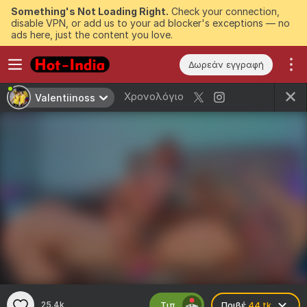
Something's Not Loading Right.
Check your connection,
disable VPN, or add us to your ad blocker's exceptions — no
ads here, just the content you love.
Δωρεάν εγγραφή
Χρονολόγιο
Valentiinoss
Τιπ
25.4k
Πριβέ
44 tk