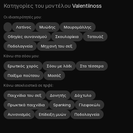
Κατηγορίες του μοντέλου
Valentiinoss
Οι ιδιαιτερότητές μου:
Λατίνος
Μυώδης
Μαυρομάλλης
Οδηγίες αυνανισμού
Σκουλαρίκια
Τατουάζ
Ποδολαγνεία
Μηχανή του σεξ
Κάνω στα σόου μου:
Ερωτικός χoρός
Σόου με λάδι
Στα τέσσερα
Παίξιμο πούτσου
Μασάζ
Κάνω αποκλειστικά σε πριβέ:
Παιχνίδια του σεξ
Δονητής
Δάχτυλο
Πρωκτικά παιχνίδια
Spanking
Γλειφοκώλι
Αυνανισμός
Επίδειξη μυών
Ποδολαγνεία