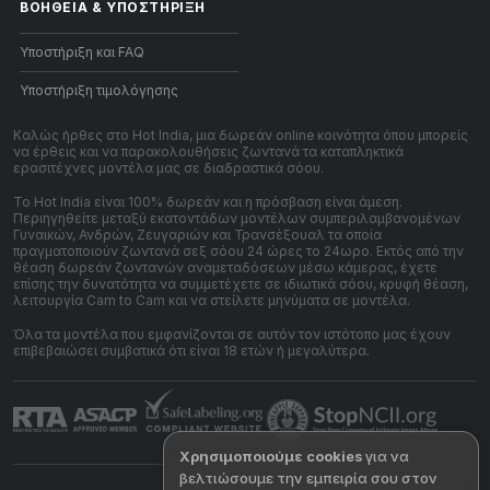
ΒΟΉΘΕΙΑ
&
ΥΠΟΣΤΉΡΙΞΗ
Υποστήριξη και FAQ
Υποστήριξη τιμολόγησης
Καλώς ήρθες στο Hot India, μια δωρεάν online κοινότητα όπου μπορείς
να έρθεις και να παρακολουθήσεις ζωντανά τα καταπληκτικά
ερασιτέχνες μοντέλα μας σε διαδραστικά σόου.
Το Hot India είναι 100% δωρεάν και η πρόσβαση είναι άμεση.
Περιηγηθείτε μεταξύ εκατοντάδων μοντέλων συμπεριλαμβανομένων
Γυναικών, Ανδρών, Ζευγαριών και Τρανσέξουαλ τα οποία
πραγματοποιούν ζωντανά σεξ σόου 24 ώρες το 24ωρο. Εκτός από την
θέαση δωρεάν ζωντανών αναμεταδόσεων μέσω κάμερας, έχετε
επίσης την δυνατότητα να συμμετέχετε σε ιδιωτικά σόου, κρυφή θέαση,
λειτουργία Cam to Cam και να στείλετε μηνύματα σε μοντέλα.
Όλα τα μοντέλα που εμφανίζονται σε αυτόν τον ιστότοπο μας έχουν
επιβεβαιώσει συμβατικά ότι είναι 18 ετών ή μεγαλύτερα.
Χρησιμοποιούμε cookies
για να
βελτιώσουμε την εμπειρία σου στον