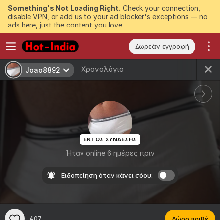
Something's Not Loading Right.
Check your connection,
disable VPN, or add us to your ad blocker's exceptions — no
ads here, just the content you love.
Δωρεάν εγγραφή
Χρονολόγιο
Joao8892
ΕΚΤΟΣ ΣΥΝΔΕΣΗΣ
Ήταν online 6 ημέρες πριν
Ειδοποίηση όταν κάνει σόου:
407
Δώρο πριβέ