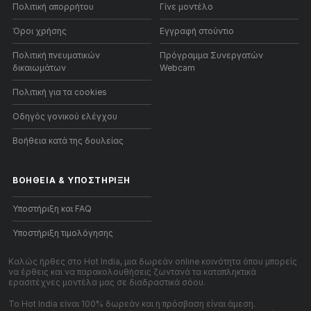
Πολιτική απορρήτου
Γίνε μοντέλο
Όροι χρήσης
Εγγραφή στούντιο
Πολιτική πνευματικών
Πρόγραμμα Συνεργατών
δικαιωμάτων
Webcam
Πολιτική για τα cookies
Οδηγός γονικού ελέγχου
Βοήθεια κατά της δουλείας
ΒΟΉΘΕΙΑ
&
ΥΠΟΣΤΉΡΙΞΗ
Υποστήριξη και FAQ
Υποστήριξη τιμολόγησης
Καλώς ήρθες στο Hot India, μια δωρεάν online κοινότητα όπου μπορείς
να έρθεις και να παρακολουθήσεις ζωντανά τα καταπληκτικά
ερασιτέχνες μοντέλα μας σε διαδραστικά σόου.
Το Hot India είναι 100% δωρεάν και η πρόσβαση είναι άμεση.